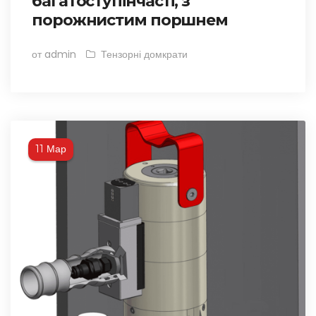
багатоступінчасті, з
порожнистим поршнем
от admin
Тензорні домкрати
Мар
11