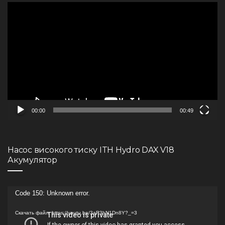
Видеоплеер
00:00
00:49
Насос високого тиску ITH Hydro DAX V18
Акумулятор
Видеоплеер
Code 150: Unknown error.
Скачать файл: https://youtu.be/3aR3hN1Dn8Y?_=3