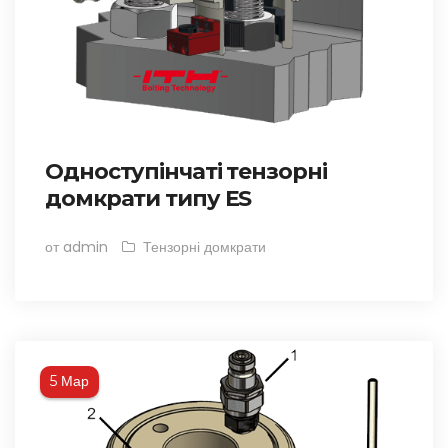
Одноступінчаті тензорні
домкрати типу ES
от admin
Тензорні домкрати
Мар
5