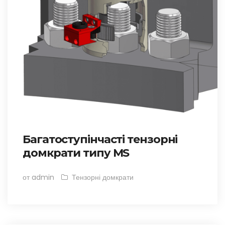
Багатоступінчасті тензорні
домкрати типу MS
от admin
Тензорні домкрати