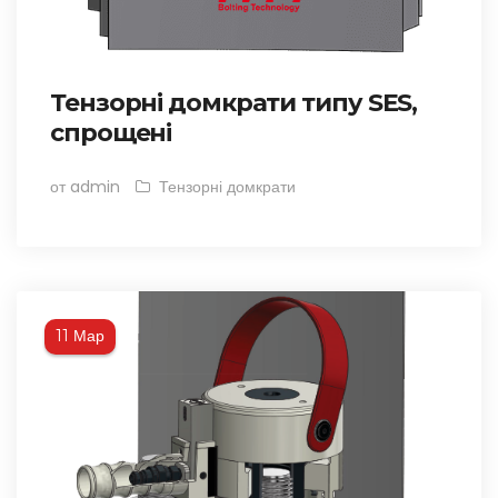
Тензорні домкрати типу SES,
спрощені
от admin
Тензорні домкрати
Мар
11