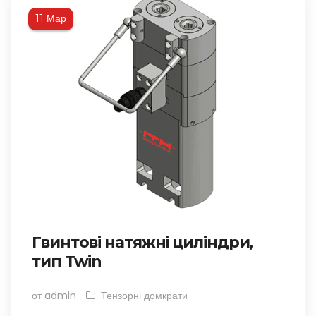
Мар
11
Гвинтові натяжні циліндри,
тип Twin
от admin
Тензорні домкрати