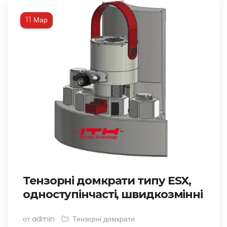
Мар
11
Тензорні домкрати типу ESX,
одноступінчасті, швидкозмінні
от admin
Тензорні домкрати