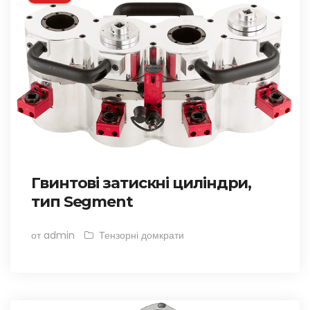
Гвинтові затискні циліндри,
тип Segment
от admin
Тензорні домкрати