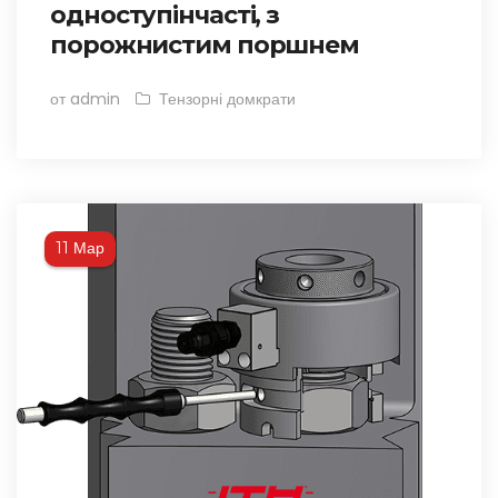
одноступінчасті, з
порожнистим поршнем
от admin
Тензорні домкрати
Мар
11