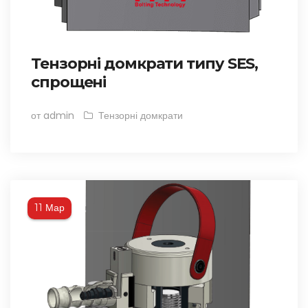
Тензорні домкрати типу SES,
спрощені
от admin
Тензорні домкрати
Мар
11