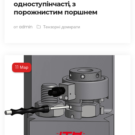
одноступінчасті, з
порожнистим поршнем
от admin
Тензорні домкрати
Мар
11