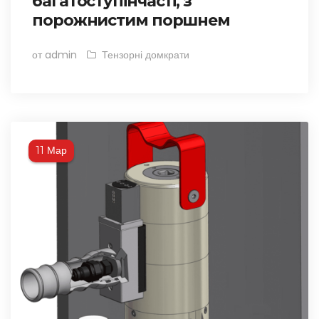
багатоступінчасті, з
порожнистим поршнем
от admin
Тензорні домкрати
Мар
11