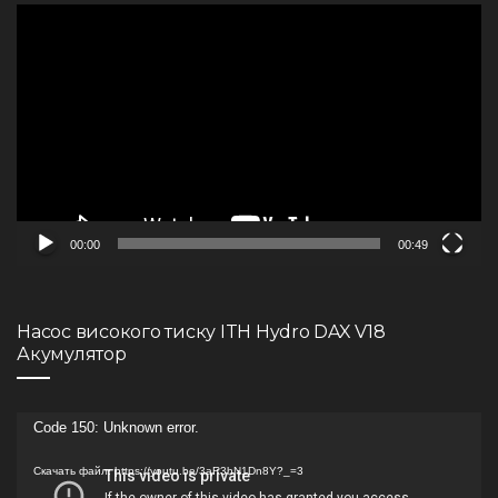
Видеоплеер
00:00
00:49
Насос високого тиску ITH Hydro DAX V18
Акумулятор
Видеоплеер
Code 150: Unknown error.
Скачать файл: https://youtu.be/3aR3hN1Dn8Y?_=3