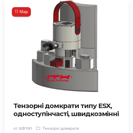
Мар
11
Тензорні домкрати типу ESX,
одноступінчасті, швидкозмінні
от admin
Тензорні домкрати