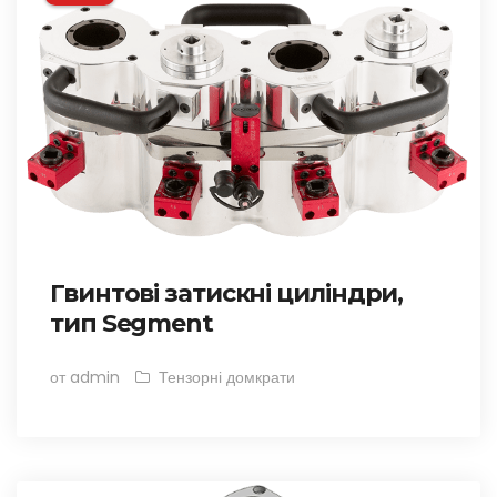
Гвинтові затискні циліндри,
тип Segment
от admin
Тензорні домкрати