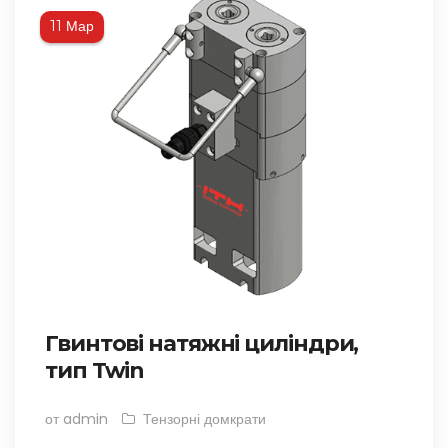
Мар
11
Гвинтові натяжні циліндри,
тип Twin
от admin
Тензорні домкрати