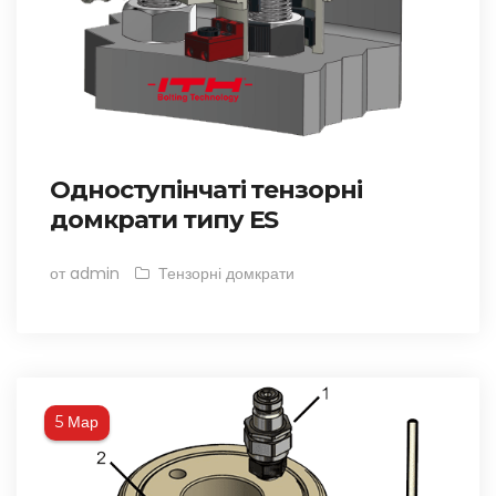
Одноступінчаті тензорні
домкрати типу ES
от admin
Тензорні домкрати
Мар
5