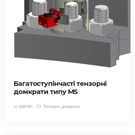
Багатоступінчасті тензорні
домкрати типу MS
от admin
Тензорні домкрати